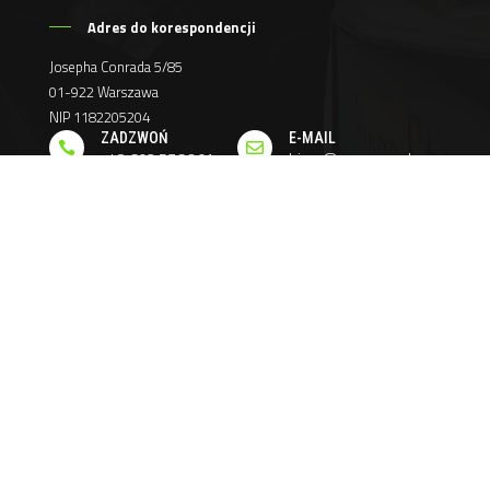
Adres do korespondencji
Josepha Conrada 5/85
01-922 Warszawa
NIP 1182205204
ZADZWOŃ
E-MAIL


+48 693 576 291
biuro@genomar.pl
Szybkie menu
Strona główna
Sprzedaż pojazdów
Firma Temsa
Finansowanie
Poradniki
Kontakt
Godziny otwarcia
Poniedziałek - Piątek
09:00 - 17:00