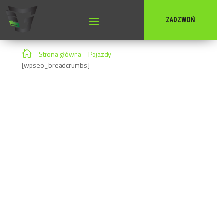
ZADZWOŃ
Otokar

Strona główna
»
Pojazdy
»
Otokar
[wpseo_breadcrumbs]