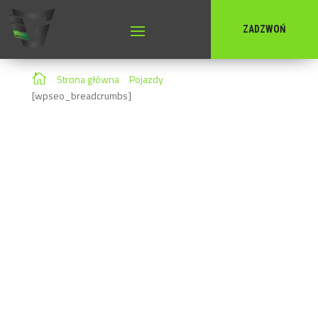
ZADZWOŃ
Dostawcze

Strona główna
»
Pojazdy
»
Dostawcze
[wpseo_breadcrumbs]