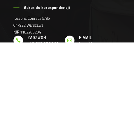
Adres do korespondencji
Josepha Conrada 5/85
01-922 Warszawa
NIP 1182205204
ZADZWOŃ
E-MAIL


+48 693 576 291
biuro@genomar.pl
Szybkie menu
Strona główna
Sprzedaż pojazdów
Firma Temsa
Finansowanie
Poradniki
Kontakt
Godziny otwarcia
Poniedziałek - Piątek
09:00 - 17:00