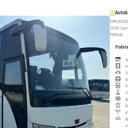
Autok
h
SPRZEDAŻ
2026 | Gen
TEMSA)
Podst
R
P
T
M
P
S
I
M
K
N
e