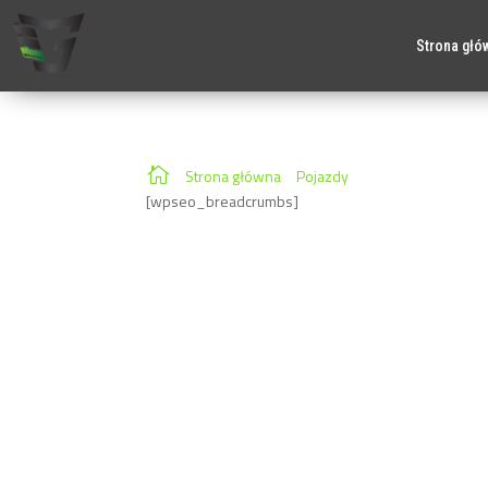
Strona głó
Temsa HD12
SPRZEDAŻ NOWEGO AUTOBUSU TEMSA HD12 – ROK 20
Dealer TEMSA)

Strona główna
»
Pojazdy
»
Temsa HD12
[wpseo_breadcrumbs]