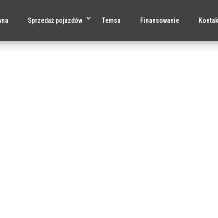
wna
Sprzedaż pojazdów
Temsa
Finansowanie
Kontak
26 | Genomar Sp. z o. o. (Autoryzowany