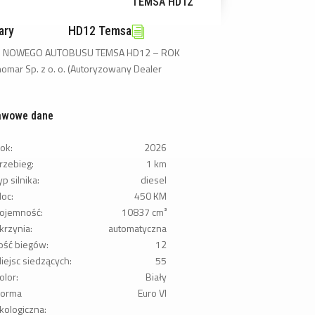
TEMSA HD12
ary
HD12
Temsa
i
 NOWEGO AUTOBUSU TEMSA HD12 – ROK
omar Sp. z o. o. (Autoryzowany Dealer
awowe dane
ok:
2026
rzebieg:
1 km
yp silnika:
diesel
oc:
450 KM
ojemność:
10837 cm³
krzynia:
automatyczna
lość biegów:
12
iejsc siedzących:
55
olor:
Biały
orma
Euro VI
kologiczna: