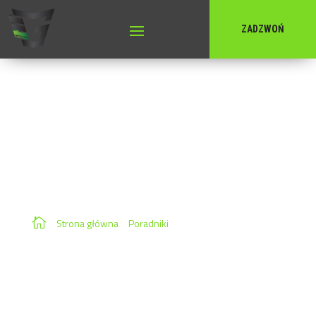
ZADZWOŃ
Jak zostać przewoźnikiem
autobusowym w Polsce –
krok po kroku od rejestracji
do pierwszego kursu
Jak zostać przewoźnikiem autobusowym w Polsce –
kompletny przewodnik: certyfikat kompetencji
zawodowych, licencja, wymagania techniczne pojazdu i
rejestracja działalności. Krok po kroku od 0 do pierwszego
kursu.

Strona główna
»
Poradniki
»
Jak zostać
przewoźnikiem autobusowym w Polsce – krok po
kroku od rejestracji do pierwszego kursu