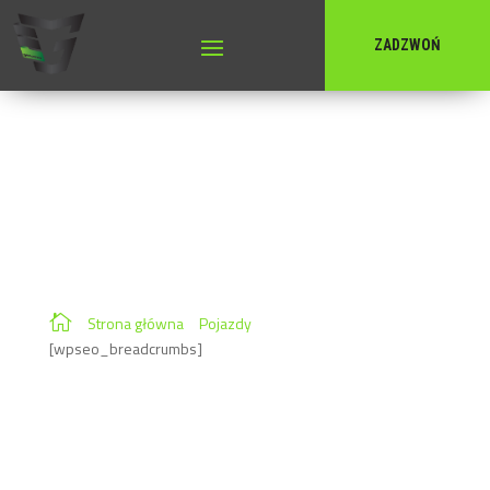
ZADZWOŃ
Temsa Prestij SX
Genomar – autoryzowany dealer Temsa Oferujemy
fabrycznie nowy autobus Temsa Prestij SX z rocznika 2026
— nowoczesny, komfortowy i ekonomiczny pojazd idealny
do przewozów krajowych oraz międzynarodowych. TEMSA
PRESTIJ SX – 2026 Stan: fabrycznie nowy Dostępność: od
ręki Gwarancja: 3 lata bez limitu kilometrów Dane
techniczne Rok produkcji: 2026 Przebieg: 1 km (fabrycznie
nowy) Silnik: […]

Strona główna
»
Pojazdy
»
Temsa Prestij SX
[wpseo_breadcrumbs]