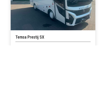
Temsa Prestij SX
2026
1
automatyczna
6
30